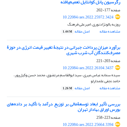
رگرسیون پانل کوانتایل تعمیم‌یافته
صفحه
177-202
10.22084/aes.2022.25972.3424
روزبه بالونژادنوری، امیرعلی فرهنگ
مشاهده مقاله
اصل مقاله
1.44 M
برآورد میزان پرداخت جبرانی در نتیجۀ تغییر قیمت انرژی در حوزۀ
مصرف‌کنندگان آب شرب شهری
صفحه
203-221
10.22084/aes.2022.26104.3437
سیده سمانه عباس میری، سید ابوالقاسم مرتضوی، محمد حسن وکیل‌پور،
حامد نجفی علمدارلو
مشاهده مقاله
اصل مقاله
1.26 M
بررسی تأثیر ابعاد توسعۀ‌مالی بر توزیع درآمد با تأکید بر داده‌های
بورس اوراق بهادار تهران
صفحه
223-258
10.22084/aes.2022.25664.3394