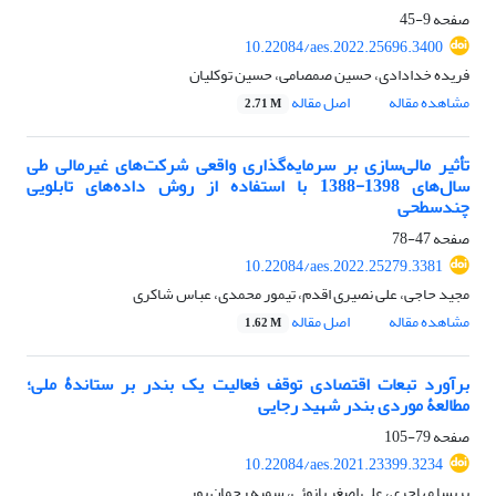
صفحه
9-45
10.22084/aes.2022.25696.3400
فریده خدادادی، حسین صمصامی، حسین توکلیان
مشاهده مقاله
اصل مقاله
2.71 M
تأثیر مالی‌سازی بر سرمایه‌گذاری واقعی شرکت‌های غیرمالی طی
سال‌های 1398-1388 با استفاده از روش داده‌های تابلویی
چندسطحی
صفحه
47-78
10.22084/aes.2022.25279.3381
مجید حاجی، علی نصیری اقدم، تیمور محمدی، عباس شاکری
مشاهده مقاله
اصل مقاله
1.62 M
برآورد تبعات اقتصادی توقف فعالیت یک بندر بر ستاندۀ ملی؛
مطالعۀ موردی بندر شهید رجایی
صفحه
79-105
10.22084/aes.2021.23399.3234
پریسا مهاجری، علی اصغر بانوئی، سمیه رحمان پور