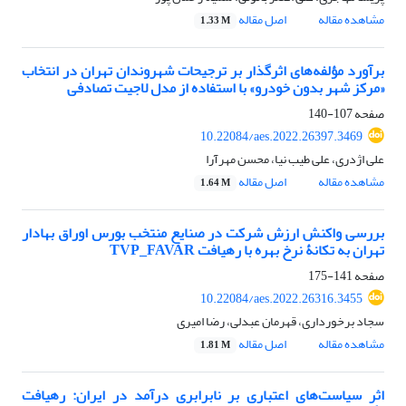
مشاهده مقاله
اصل مقاله
1.33 M
برآورد مؤلفه‌های اثرگذار بر ترجیحات شهروندان تهران در انتخاب
«مرکز شهر بدون خودرو» با استفاده از مدل لاجیت تصادفی
صفحه
107-140
10.22084/aes.2022.26397.3469
علی اژدری، علی طیب نیا، محسن مهرآرا
مشاهده مقاله
اصل مقاله
1.64 M
بررسی واکنش ارزش شرکت‌ در صنایع منتخب بورس اوراق بهادار
تهران به تکانۀ نرخ بهره با رهیافت TVP_FAVAR
صفحه
141-175
10.22084/aes.2022.26316.3455
سجاد برخورداری، قهرمان عبدلی، رضا امیری
مشاهده مقاله
اصل مقاله
1.81 M
اثر سیاست‌های اعتباری بر نابرابری درآمد در ایران: رهیافت