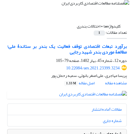
کلیدواژه‌ها =
اختلالات بندری
تعداد مقالات:
1
برآورد تبعات اقتصادی توقف فعالیت یک بندر بر ستاندۀ ملی؛
مطالعۀ موردی بندر شهید رجایی
دوره 12، شماره 45، بهار 1402، صفحه
79-105
10.22084/aes.2021.23399.3234
پریسا مهاجری، علی اصغر بانوئی، سمیه رحمان پور
مشاهده مقاله
اصل مقاله
1.33 M
مقالات آماده انتشار
شماره جاری
شماره‌های پیشین نشریه