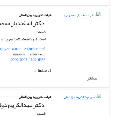
هیات تحریریه بین المللی
دکتر اسفندیار معص
اقتصاد
استاد گروه اقتصاد کالج اموری، آمر
aphy/maasoumi-esfandiar.html
emory.edu
emaasou
0000-0002-1609-6356
h-index:
21
بیشتر
هیات تحریریه بین المللی
دکتر عبدالکریم ذول
اقتصاد