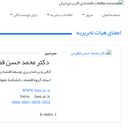
صفحه اصلی
مرور
اطلاعات نشریه
برای نویسندگان
د
اعضای هیات تحریریه
سردبیر
دکتر محمد حسن ف
آنالیز و برنامه ریزی توسعه اقتصاد
استاد گروه اقتصاد، دانشکدۀ علوم 
WWW.basu.ac.ir
basu.ac.ir
fotros
0000-0001-6859-5854
h-index:
1