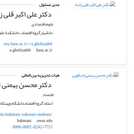
مدیر مسئول
دکتر علی اکبر قلی ز
علوم اقتصادی
دانشیار گروه اقتصاد، دانشکدۀ علو
eco.basu.ac.ir/~a.gholizadeh
basu.ac.ir
a.gholizadeh
هیات تحریریه بین المللی
دکتر محسن بهمنی 
اقتصاد
استاد گروه اقتصاددانشگاه ویسکا
ple/bahmani-oskooee-mohsen/
uwm.edu
bahmani
0000-0002-8242-7715