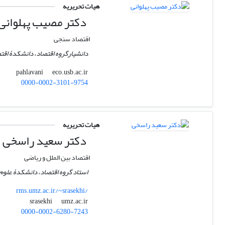
هیات تحریریه
دکتر مصیب پهلوانی
اقتصاد سنجی
دانشیارگروه اقتصاد، دانشکدۀ اقت
eco.usb.ac.ir
pahlavani
0000-0002-3101-9754
هیات تحریریه
دکتر سعید راسخی
اقتصاد بین الملل و ریاضی
استاد گروه اقتصاد، دانشکدۀ علوم ا
rms.umz.ac.ir/~srasekhi/
umz.ac.ir
srasekhi
0000-0002-6280-7243