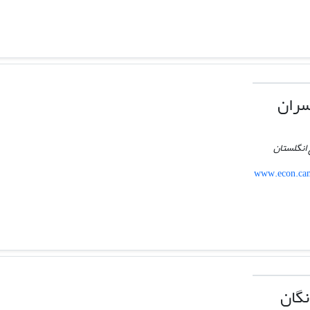
سران
 انگلستان
www.econ.cam
نگان