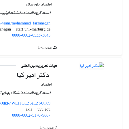
اقتصاد خاورمیانه
استاد گروه اقتصاد دانشگاه فیلیپ
cie/team/mohammad_farzanegan
staff.uni-marburg.de
farzanegan
0000-0002-6533-3645
h-index:
25
هیات تحریریه بین المللی
دکتر امیر کیا
اقتصاد
استاد گروه اقتصاددانشگاه یوتای آ
UUVJdkR4WElTOEZ6eEZSUT09
uvu.edu
akia
0000-0002-5176-9667
h-index:
7