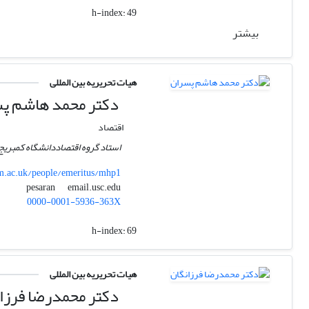
h-index:
49
بیشتر
هیات تحریریه بین المللی
دکتر محمد هاشم پ
اقتصاد
استاد گروه اقتصاددانشگاه کمبریج
.ac.uk/people/emeritus/mhp1
email.usc.edu
pesaran
0000-0001-5936-363X
h-index:
69
هیات تحریریه بین المللی
دکتر محمدرضا فرزا