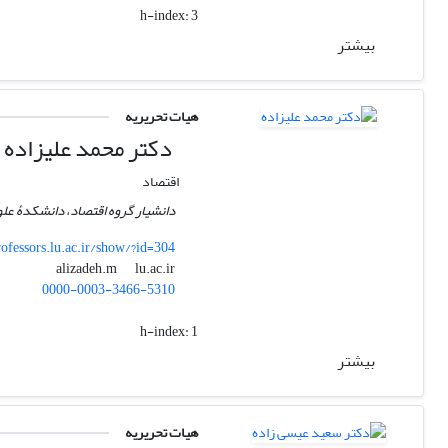
h-index:
3
بیشتر
هیات تحریریه
دکتر محمد علیزاده
اقتصاد
دانشیار گروه اقتصاد، دانشکدۀ علو
rofessors.lu.ac.ir/show/?id=304
lu.ac.ir
alizadeh.m
0000-0003-3466-5310
h-index:
1
بیشتر
هیات تحریریه