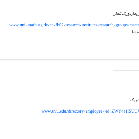
س ماربورگ آلمان
www.uni-marburg.de/en/fb02/research/institutes-research-groups/ma
مریکا
www.uvu.edu/directory/employee/?id=ZWY4a1lS