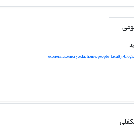
ومی
یکا
economics.emory.edu/home/people/faculty/biogr
کفلی