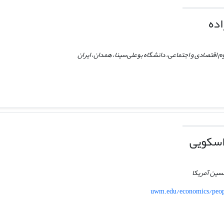
اده
م اقتصادی و اجتماعی، دانشگاه بوعلی‌سینا، همدان، ایران
اسکویی
نسین آمریکا
uwm.edu/economics/peo