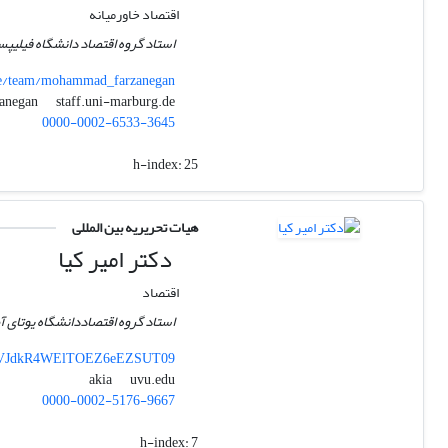
اقتصاد خاورمیانه
استاد گروه اقتصاد دانشگاه فیلیپ
cie/team/mohammad_farzanegan
staff.uni-marburg.de
farzanegan
0000-0002-6533-3645
h-index:
25
هیات تحریریه بین المللی
دکتر امیر کیا
اقتصاد
استاد گروه اقتصاددانشگاه یوتای آ
UUVJdkR4WElTOEZ6eEZSUT09
uvu.edu
akia
0000-0002-5176-9667
h-index:
7