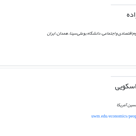
اده
م اقتصادی و اجتماعی، دانشگاه بوعلی‌سینا، همدان، ایران
اسکویی
نسین آمریکا
uwm.edu/economics/peo