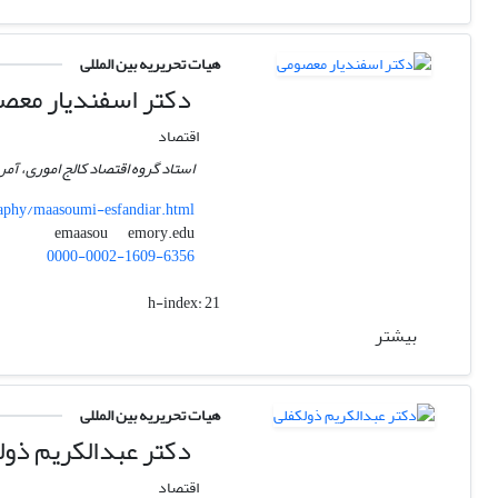
هیات تحریریه بین المللی
دکتر اسفندیار معص
اقتصاد
استاد گروه اقتصاد کالج اموری، آمر
aphy/maasoumi-esfandiar.html
emory.edu
emaasou
0000-0002-1609-6356
h-index:
21
بیشتر
هیات تحریریه بین المللی
دکتر عبدالکریم ذول
اقتصاد