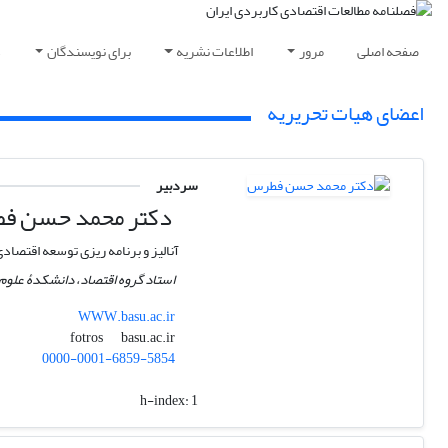
صفحه اصلی
مرور
اطلاعات نشریه
برای نویسندگان
د
اعضای هیات تحریریه
سردبیر
دکتر محمد حسن ف
آنالیز و برنامه ریزی توسعه اقتصاد
استاد گروه اقتصاد، دانشکدۀ علوم 
WWW.basu.ac.ir
basu.ac.ir
fotros
0000-0001-6859-5854
h-index:
1