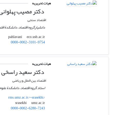
هیات تحریریه
دکتر مصیب پهلوانی
اقتصاد سنجی
دانشیارگروه اقتصاد، دانشکدۀ اقت
eco.usb.ac.ir
pahlavani
0000-0002-3101-9754
هیات تحریریه
دکتر سعید راسخی
اقتصاد بین الملل و ریاضی
استاد گروه اقتصاد، دانشکدۀ علوم ا
rms.umz.ac.ir/~srasekhi/
umz.ac.ir
srasekhi
0000-0002-6280-7243