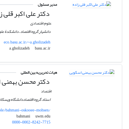
مدیر مسئول
دکتر علی اکبر قلی ز
علوم اقتصادی
دانشیار گروه اقتصاد، دانشکدۀ علو
eco.basu.ac.ir/~a.gholizadeh
basu.ac.ir
a.gholizadeh
هیات تحریریه بین المللی
دکتر محسن بهمنی 
اقتصاد
استاد گروه اقتصاددانشگاه ویسکا
ple/bahmani-oskooee-mohsen/
uwm.edu
bahmani
0000-0002-8242-7715