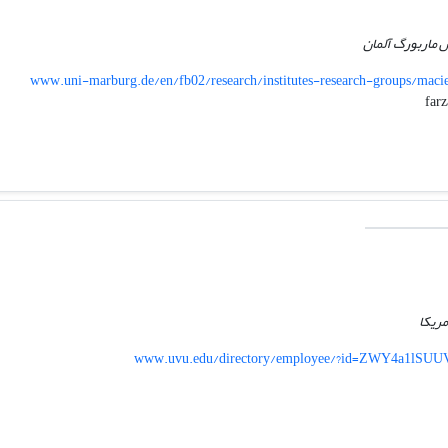
س ماربورگ آلمان
www.uni-marburg.de/en/fb02/research/institutes-research-groups/ma
مریکا
www.uvu.edu/directory/employee/?id=ZWY4a1lS