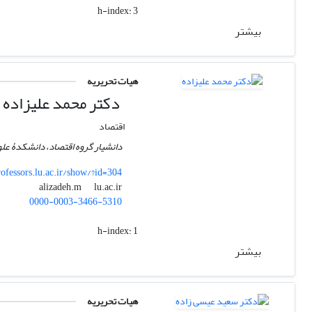
h-index:
3
بیشتر
هیات تحریریه
دکتر محمد علیزاده
اقتصاد
دانشیار گروه اقتصاد، دانشکدۀ علو
rofessors.lu.ac.ir/show/?id=304
lu.ac.ir
alizadeh.m
0000-0003-3466-5310
h-index:
1
بیشتر
هیات تحریریه