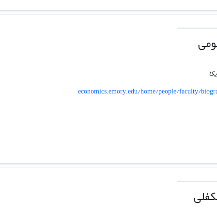
ومی
یکا
economics.emory.edu/home/people/faculty/biogr
کفلی