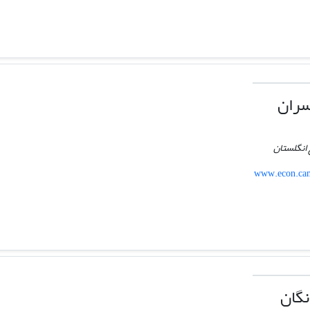
سران
 انگلستان
www.econ.cam
نگان