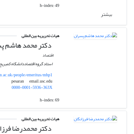
h-index:
49
بیشتر
هیات تحریریه بین المللی
دکتر محمد هاشم پ
اقتصاد
استاد گروه اقتصاددانشگاه کمبریج
.ac.uk/people/emeritus/mhp1
email.usc.edu
pesaran
0000-0001-5936-363X
h-index:
69
هیات تحریریه بین المللی
دکتر محمدرضا فرزا