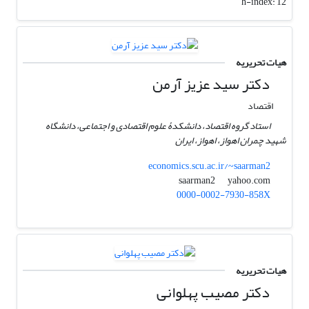
h-index:
12
هیات تحریریه
دکتر سید عزیز آرمن
اقتصاد
استاد گروه اقتصاد، دانشکدۀ علوم اقتصادی و اجتماعی، دانشگاه
شهید چمران اهواز، اهواز، ایران
economics.scu.ac.ir/~saarman2
yahoo.com
saarman2
0000-0002-7930-858X
هیات تحریریه
دکتر مصیب پهلوانی