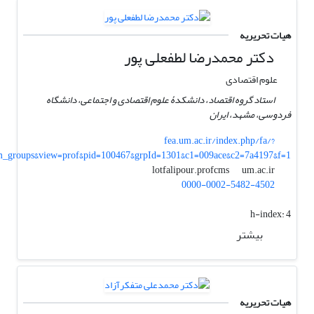
هیات تحریریه
دکتر محمدرضا لطفعلی پور
علوم اقتصادی
استاد گروه اقتصاد، دانشکدۀ علوم اقتصادی و اجتماعی، دانشگاه
فردوسی، مشهد، ایران
fea.um.ac.ir/index.php/fa/?
m_groups&view=prof&pid=100467&grpId=1301&c1=009ace&c2=7a4197&f=1
um.ac.ir
lotfalipour.profcms
0000-0002-5482-4502
h-index:
4
بیشتر
هیات تحریریه