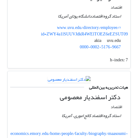
اقتصاد
استاد گروه اقتصاددانشگاه یوتای آمریکا
www.uvu.edu/directory/employee/?
id=ZWY4a1lSUUVJdkR4WElTOEZ6eEZSUT09
uvu.edu
akia
0000-0002-5176-9667
h-index:
7
هیات تحریریه بین المللی
دکتر اسفندیار معصومی
اقتصاد
استاد گروه اقتصاد کالج اموری، آمریکا
economics.emory.edu/home/people/faculty/biography/maasoumi-