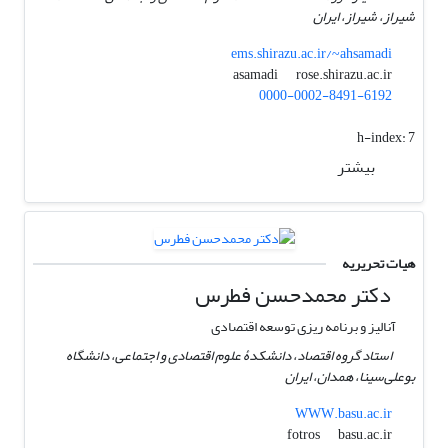
شیراز، شیراز، ایران
ems.shirazu.ac.ir/~ahsamadi
rose.shirazu.ac.ir
asamadi
0000-0002-8491-6192
h-index:
7
بیشتر
هیات تحریریه
دکتر محمدحسن فطرس
آنالیز و برنامه ریزی توسعه اقتصادی
استاد گروه اقتصاد، دانشکدۀ علوم اقتصادی و اجتماعی، دانشگاه
بوعلی‌سینا، همدان، ایران
WWW.basu.ac.ir
basu.ac.ir
fotros