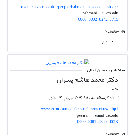
uwm.edu/economics/people/bahmani-oskooee-mohsen/
uwm.edu
bahmani
0000-0002-8242-7715
h-index:
49
بیشتر
هیات تحریریه بین المللی
دکتر محمد هاشم پسران
اقتصاد
استاد گروه اقتصاددانشگاه کمبریج انگلستان
www.econ.cam.ac.uk/people/emeritus/mhp1
email.usc.edu
pesaran
0000-0001-5936-363X
h-index:
69