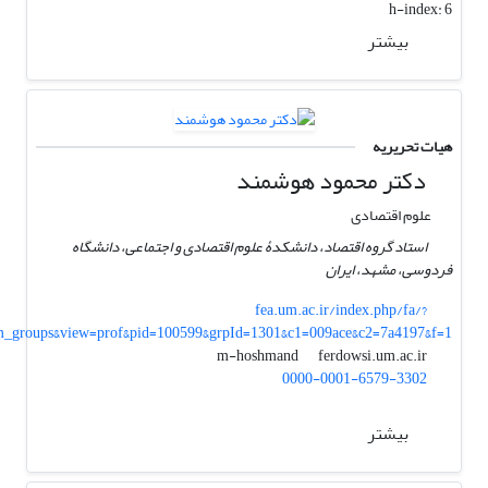
h-index:
6
بیشتر
هیات تحریریه
دکتر محمود هوشمند
علوم اقتصادی
استاد گروه اقتصاد، دانشکدۀ علوم اقتصادی و اجتماعی، دانشگاه
فردوسی، مشهد، ایران
fea.um.ac.ir/index.php/fa/?
m_groups&view=prof&pid=100599&grpId=1301&c1=009ace&c2=7a4197&f=1
ferdowsi.um.ac.ir
m-hoshmand
0000-0001-6579-3302
بیشتر