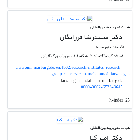
هیات تحریریه بین المللی
دکتر محمدرضا فرزانگان
اقتصاد خاورمیانه
استاد گروه اقتصاد دانشگاه فیلیپس ماربورگ آلمان
www.uni-marburg.de/en/fb02/research/institutes-research-
groups/macie/team/mohammad_farzanegan
staff.uni-marburg.de
farzanegan
0000-0002-6533-3645
h-index:
25
هیات تحریریه بین المللی
دکتر امیر کیا