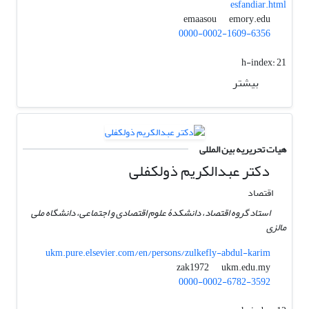
esfandiar.html
emory.edu
emaasou
0000-0002-1609-6356
h-index:
21
بیشتر
هیات تحریریه بین المللی
دکتر عبدالکریم ذولکفلی
اقتصاد
استاد گروه اقتصاد، دانشکدۀ علوم اقتصادی و اجتماعی، دانشگاه ملی
مالزی
ukm.pure.elsevier.com/en/persons/zulkefly-abdul-karim
ukm.edu.my
zak1972
0000-0002-6782-3592