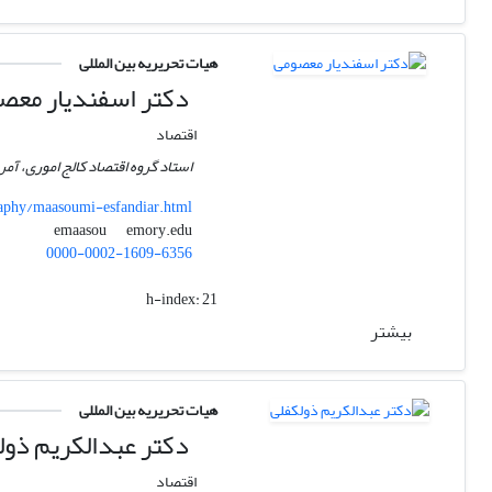
هیات تحریریه بین المللی
دکتر اسفندیار معص
اقتصاد
استاد گروه اقتصاد کالج اموری، آمر
aphy/maasoumi-esfandiar.html
emory.edu
emaasou
0000-0002-1609-6356
h-index:
21
بیشتر
هیات تحریریه بین المللی
دکتر عبدالکریم ذول
اقتصاد