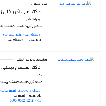
مدیر مسئول
دکتر علی اکبر قلی ز
علوم اقتصادی
دانشیار گروه اقتصاد، دانشکدۀ علو
eco.basu.ac.ir/~a.gholizadeh
basu.ac.ir
a.gholizadeh
هیات تحریریه بین المللی
دکتر محسن بهمنی 
اقتصاد
استاد گروه اقتصاددانشگاه ویسکا
ple/bahmani-oskooee-mohsen/
uwm.edu
bahmani
0000-0002-8242-7715