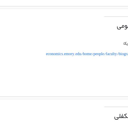
ومی
یکا
economics.emory.edu/home/people/faculty/biogr
کفلی