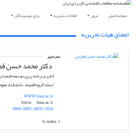
صفحه اصلی
مرور
اطلاعات نشریه
برای نویسندگان
د
اعضای هیات تحریریه
سردبیر
دکتر محمد حسن ف
آنالیز و برنامه ریزی توسعه اقتصاد
استاد گروه اقتصاد، دانشکدۀ علوم 
WWW.basu.ac.ir
basu.ac.ir
fotros
0000-0001-6859-5854
h-index:
1