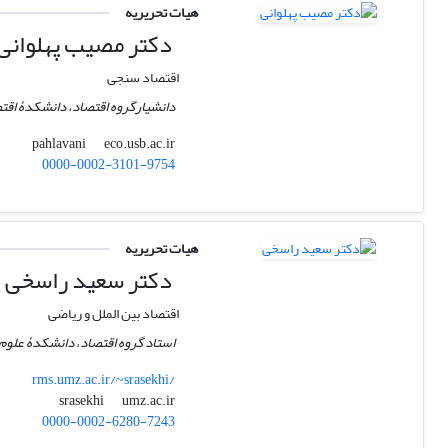
هیات تحریریه
دکتر مصیب پهلوانی
اقتصاد سنجی
دانشیارگروه اقتصاد، دانشکدۀ اقت
eco.usb.ac.ir
pahlavani
0000-0002-3101-9754
هیات تحریریه
دکتر سعید راسخی
اقتصاد بین الملل و ریاضی
استاد گروه اقتصاد، دانشکدۀ علوم ا
rms.umz.ac.ir/~srasekhi/
umz.ac.ir
srasekhi
0000-0002-6280-7243