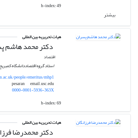
h-index:
49
بیشتر
هیات تحریریه بین المللی
دکتر محمد هاشم پ
اقتصاد
استاد گروه اقتصاددانشگاه کمبریج
.ac.uk/people/emeritus/mhp1
email.usc.edu
pesaran
0000-0001-5936-363X
h-index:
69
هیات تحریریه بین المللی
دکتر محمدرضا فرزا