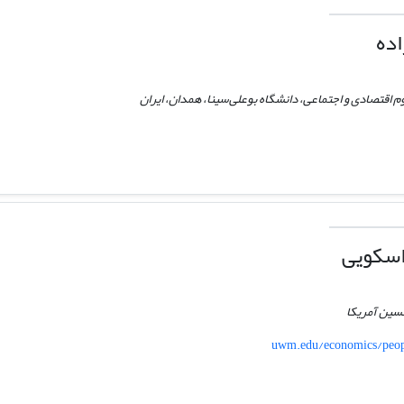
اده
م اقتصادی و اجتماعی، دانشگاه بوعلی‌سینا، همدان، ایران
اسکویی
نسین آمریکا
uwm.edu/economics/peo