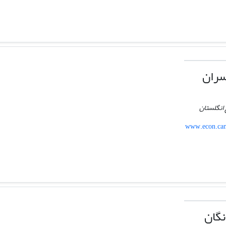
سران
 انگلستان
www.econ.cam
نگان