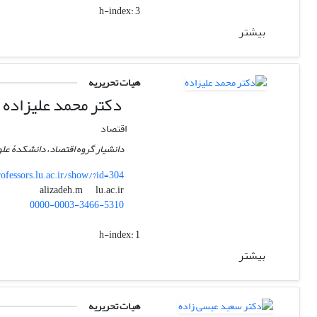
h-index:
3
بیشتر
هیات تحریریه
دکتر محمد علیزاده
اقتصاد
دانشیار گروه اقتصاد، دانشکدۀ علو
rofessors.lu.ac.ir/show/?id=304
lu.ac.ir
alizadeh.m
0000-0003-3466-5310
h-index:
1
بیشتر
هیات تحریریه