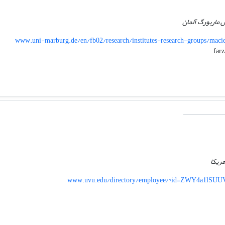
س ماربورگ آلمان
www.uni-marburg.de/en/fb02/research/institutes-research-groups/ma
مریکا
www.uvu.edu/directory/employee/?id=ZWY4a1lS