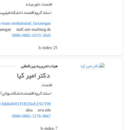
اقتصاد خاورمیانه
استاد گروه اقتصاد دانشگاه فیلیپ
cie/team/mohammad_farzanegan
staff.uni-marburg.de
farzanegan
0000-0002-6533-3645
h-index:
25
هیات تحریریه بین المللی
دکتر امیر کیا
اقتصاد
استاد گروه اقتصاددانشگاه یوتای آ
UUVJdkR4WElTOEZ6eEZSUT09
uvu.edu
akia
0000-0002-5176-9667
h-index:
7