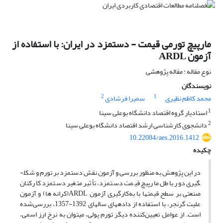
مارپیچ تورمی قیمت - دستمزد در ایران: با استفاده از
آزمون ARDL
نوع مقاله : مقاله پژوهشی
نویسندگان
2
1
محمد کاظم نظیری
سمیرا فرشادی
1
استادیار گروه اقتصاد دانشگاه بوعلی سینا
2
دانشجوی کارشناسی ارشد اقتصاد دانشگاه بوعلی سینا
10.22084/aes.2016.1412
چکیده
در این پژوهش به منظور بررسی و آزمون نقش دستمزد بر تورم و شکل­
گیری دور باطل مارپیچ قیمت دستمزد، تأثیر متغیر دستمزد کارکنان
صنعتی بر سطح قیمت­ها با به‌کارگیری آزمون
ARDL
(کرانه­ ها) و آزمون
علیت گرنجر، با استفاده از داده­های سال­های 1392-1357، بررسی‌شده
است. از عوامل تعیین‌کننده دیگر تورم پولی، می­توان به نرخ ارز اسمی،