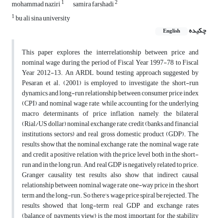
1
2
mohammad naziri
samira farshadi
1
bu ali sina university
چکیده
English
This paper explores the interrelationship between price and
nominal wage during the period of Fiscal Year 1997-78 to Fiscal
Year 2012-13. An ARDL bound testing approach suggested by
Pesaran et al. (2001) is employed to investigate the short-run
dynamics and long-run relationship between consumer price index
(CPI) and nominal wage rate, while accounting for the underlying
macro determinants of price inflation, namely, the bilateral
(Rial/US dollar) nominal exchange rate, credit (banks and financial
institutions sectors) and real gross domestic product (GDP). The
results show that the nominal exchange rate, the nominal wage rate
and credit a positive relation with the price level both in the short-
run and in the long run. And real GDP is negatively related to price.
Granger causality test results also show that indirect causal
relationship between nominal wage rate one-way price in the short
term and the long-run. So there's wage price spiral be rejected. The
results showed that long-term real GDP and exchange rates
(balance of payments view) is the most important for the stability