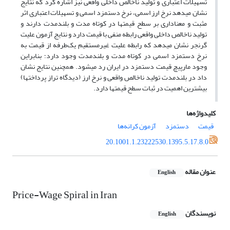
تسهیلات اعتباری و تولید ناخالص داخلی واقعی نیز اشاره کرد که نتایج
نشان می­دهد نرخ ارز اسمی، نرخ دستمزد اسمی و تسهیلات اعتباری اثر
مثبت و معناداری بر سطح قیمت­ها در کوتاه مدت و بلندمدت دارند و
تولید ناخالص داخلی واقعی رابطه منفی با قیمت دارد و نتایج آزمون علیت
گرنجر نشان می­دهد که رابطه علیت غیرمستقیم یک‌طرفه از قیمت به
نرخ دستمزد اسمی در کوتاه مدت و بلندمدت وجود دارد؛ بنابراین
وجود مارپیچ قیمت دستمزد در ایران رد می­شود. همچنین نتایج نشان
داد در بلندمدت تولید ناخالص واقعی و نرخ ارز (دیدگاه تراز پرداخت­ها)
بیشترین اهمیت در ثبات سطح قیمت­ها دارد.
کلیدواژه‌ها
قیمت
دستمزد
آزمون کرانه‌ها
20.1001.1.23222530.1395.5.17.8.0
عنوان مقاله
English
Price-Wage Spiral in Iran
نویسندگان
English