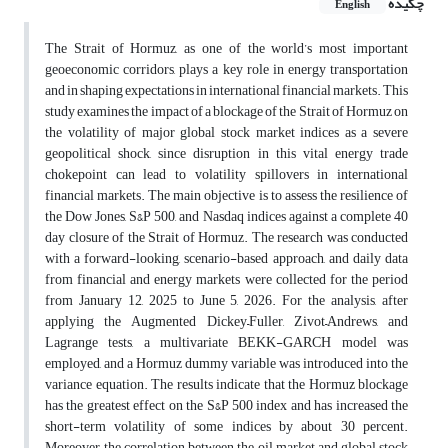
چکیده
English
The Strait of Hormuz, as one of the world’s most important
geoeconomic corridors, plays a key role in energy transportation
and in shaping expectations in international financial markets. This
study examines the impact of a blockage of the Strait of Hormuz on
the volatility of major global stock market indices as a severe
geopolitical shock, since disruption in this vital energy trade
chokepoint can lead to volatility spillovers in international
financial markets. The main objective is to assess the resilience of
the Dow Jones, S&P 500, and Nasdaq indices against a complete 40
day closure of the Strait of Hormuz. The research was conducted
with a forward-looking, scenario-based approach, and daily data
from financial and energy markets were collected for the period
from January 12, 2025 to June 5, 2026. For the analysis, after
applying the Augmented Dickey–Fuller, Zivot–Andrews, and
Lagrange tests, a multivariate BEKK-GARCH model was
employed, and a Hormuz dummy variable was introduced into the
variance equation. The results indicate that the Hormuz blockage
has the greatest effect on the S&P 500 index and has increased the
short-term volatility of some indices by about 30 percent.
Moreover, the correlation between the oil market and global stock