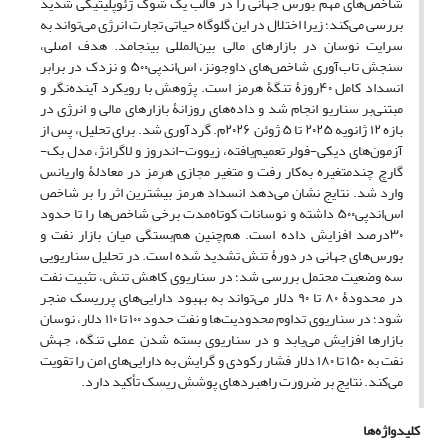
شاخص‌های مهم بورس جهانی را در قالب یک شوک ژئوپلیتیکی شدید
بررسی می‌کند؛ زیرا اختلال در این گلوگاه حیاتی تجارت انرژی می‌تواند به
سرایت نوسان در بازارهای مالی بین‌المللی بینجامد. هدف اصلی،
سنجش تاب‌آوری شاخص‌های داوجونز، اس‌اندپی۵۰۰ و نزدک در برابر
انسداد کامل ۴۰روزۀ تنگۀ هرمز است. پژوهش با رویکرد آینده‌نگر و
مبتنی‌بر سناریو انجام شد و داده‌های روزانۀ بازارهای مالی و انرژی در
بازه ۱۲ ژانویه ۲۰۲۵ تا ۵ ژوئن ۲۰۲۶م. گردآوری شد. برای تحلیل، پس از
آزمون‌های دیکی-فولر تعمیم‌یافته، زیووت-اندروز و لاگرانژ، مدل بک-
گارچ چندمتغیره به‌کار رفت و متغیر مجازی هرمز در معادلۀ واریانس
وارد شد. نتایج نشان می‌دهد انسداد هرمز بیشترین اثر را بر شاخص
اس‌اندپی۵۰۰ داشته و نوسانات کوتاه‌مدت برخی شاخص‌ها را تا حدود
۳۰درصد افزایش داده است. هم‌چنین هم‌بستگی میان بازار نفت و
بورس‌های جهانی در دورۀ تنش تشدید شده است. در تحلیل سناریویی
سه وضعیت محتمل بررسی شد؛ در سناریوی کاهش تنش، تثبیت نفت
در محدودۀ ۸۰ تا ۹۰ دلار می‌تواند به بهبود دارایی‌های پرریسک منجر
شود؛ در سناریوی تداوم محدودیت‌ها و نفت حدود ۱۰۰ تا ۱۱۰ دلار، نوسان
بازارها افزایش می‌یابد و در سناریوی بسته شدن عملی تنگه، جهش
نفت به ۱۵۰ تا ۱۸۰ دلار فشار رکودی و گرایش به دارایی‌های امن را تقویت
می‌کند. نتایج بر ضرورت راهبردهای پوشش ریسک تأکید دارد.
کلیدواژه‌ها