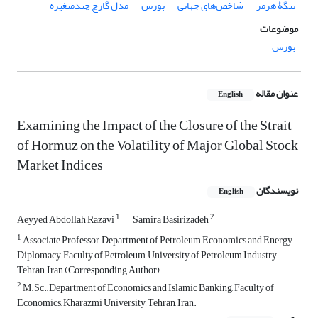
تنگۀ هرمز
شاخص‌های جهانی
بورس
مدل گارچ چندمتغیره
موضوعات
بورس
عنوان مقاله
English
Examining the Impact of the Closure of the Strait
of Hormuz on the Volatility of Major Global Stock
Market Indices
نویسندگان
English
1
2
Aeyyed Abdollah Razavi
Samira Basirizadeh
1
Associate Professor, Department of Petroleum Economics and Energy
Diplomacy, Faculty of Petroleum, University of Petroleum Industry,
Tehran, Iran (Corresponding Author).
2
M.Sc., Department of Economics and Islamic Banking, Faculty of
Economics, Kharazmi University, Tehran, Iran.