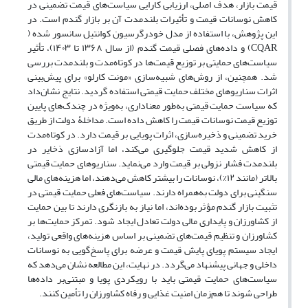
قیمت بازار، هدف اصلی، ارزیابی کارایی سیاست‌های قیمت تضمینی در
کاهش نوسانات قیمت و تأثیرات بلندمدت آن بر بازار گندم است. در
این پژوهش، با استفاده از مدل خودرگرسیون کوانتیل سانسور شده (
CQAR) و داده‌های فصلی قیمت گندم (از سال ۱۳۶۸ تا ۱۴۰۳)، تأثیر
سیاست‌های حمایتی بر توزیع قیمت‌ها در کوتاه‌مدت و بلندمدت بررسی
شد. همچنین، از روش‌های شبیه‌سازی «مونت کارلو» برای پیش‌بینی
اثرات سناریوهای مختلف حمایت قیمتی استفاده گردید. نتایج نشان‌داد
که سیاست حمایت قیمتی به‌طور معناداری، به‌ویژه در چندک‌های پایین
توزیع قیمت نوسانات قیمت را کاهش داده است. مداخلۀ دولت از طریق
خرید تضمینی و ذخیره‌سازی، اثرات پویایی بر قیمت دارد. در کوتاه‌مدت
از کاهش شدید قیمت جلوگیری می‌کند، اما آزادسازی ذخایر در
بلندمدت فشار نزولی بر قیمت وارد می‌نماید. سناریوهای حمایت قیمتی
بالاتر (مانند ۱۲%)، نوسانات را بیشتر کاهش می‌دهند، اما هزینه‌های مالی
سنگینی برای دولت به‌همراه دارند. سیاست‌های فعلی حمایت قیمتی در
تثبیت بازار گندم مؤثر بوده‌اند، اما نیاز به بازنگری دارند تا بین حمایت
از کشاورزان و پایداری مالی دولت تعادل ایجاد شود. تمرکز حمایت‌ها بر
کشاورزان و تنظیم قیمت‌های تضمینی بر اساس هزینه‌های واقعی تولید،
ایجاد سیستم پویای پایش قیمت و عرضه برای پاسخ‌‌گویی به نوسانات
داخلی و جهانی پیشنهاد می‌گردد. در نهایت، این مطالعه نشان می‌دهد که
سیاست‌های حمایت قیمتی باید با رویکردی پویا و مبتنی‌بر داده‌ها
طراحی شوند تا هم‌زمان امنیت غذایی و رفاه کشاورزان را تأمین کنند.