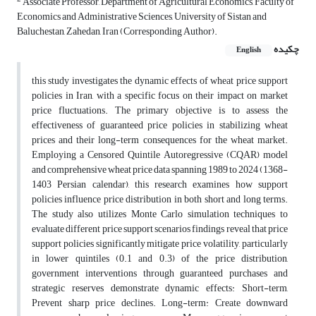
Associate Professor, Department of Agricultural Economics, Faculty of
Economics and Administrative Sciences, University of Sistan and
Baluchestan, Zahedan, Iran (Corresponding Author).
چکیده
English
this study investigates the dynamic effects of wheat price support
policies in Iran, with a specific focus on their impact on market
price fluctuations. The primary objective is to assess the
effectiveness of guaranteed price policies in stabilizing wheat
prices and their long-term consequences for the wheat market.
Employing a Censored Quintile Autoregressive (CQAR) model
and comprehensive wheat price data spanning 1989 to 2024 (1368-
1403 Persian calendar), this research examines how support
policies influence price distribution in both short and long terms.
The study also utilizes Monte Carlo simulation techniques to
evaluate different price support scenarios findings reveal that price
support policies significantly mitigate price volatility, particularly
in lower quintiles (0.1 and 0.3) of the price distribution,
government interventions through guaranteed purchases and
strategic reserves demonstrate dynamic effects: Short-term,
Prevent sharp price declines. Long-term: Create downward