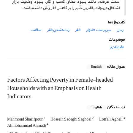
سمت عرضه، مانند بهبود فضای کسب و کار، بهبود وضعیت بازار
اشتغال می‌تواند بالاترین تأثیر را بر کاهش فقر زنان داشته باشد.
کلیدواژه‌ها
زنان
سرپرست خانوار
فقر
زنانه‌شدن فقر
سلامت
موضوعات
اقتصادی
عنوان مقاله
English
Factors Affecting Poverty in Female-headed
Households with an Emphasis on Health
Indicators
نویسندگان
English
1
2
3
Mahmoud Sharifpour
Hossein Sadeghi Saghdel
Lotfali Agheli
4
Alimohammad Ahmadi