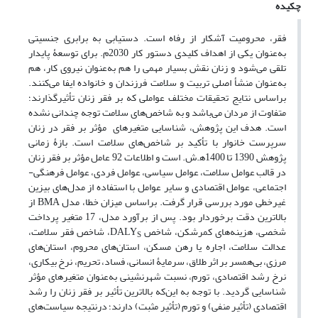
چکیده
فقر، محرومیت آشکار از رفاه است. دستیابی به برابری جنسیتی
به‌عنوان یکی از اهداف کلیدی دستور کار 2030م. برای توسعۀ پایدار
تلقی می‌شود و زنان نقش بسیار مهمی را هم به‌عنوان نیروی کار، هم
به‌عنوان منشأ اصلی تربیت و سلامت فرزندان و خانواده ایفا می‌کنند.
براساس نتایج تحقیقات مختلف عواملی که بر فقر زنان تأثیر‌گذارند؛
متفاوت از مردان می‌باشد و به شاخص‌های سلامت توجه چندانی نشده
است. هدف این پژوهش، شناسایی متغیرهای مؤثر بر فقر در زنان
سرپرست خانوار با تأکید بر شاخص‌های سلامت است. بازۀ زمانی
پژوهش 1390 تا 1400ه‍.ش. است و اطلاعات 92 عامل مؤثر بر فقر زنان
در قالب عوامل سلامت، عوامل سیاسی، عوامل فردی، عوامل فرهنگی-
اجتماعی، عوامل اقتصادی و سایر عوامل با استفاده از مدل‌های بیزین
غیرخطی مورد بررسی قرار گرفت. براساس میزان خطا، مدل BMA از
بالاترین دقت برخوردار بود. پس از برآورد مدل، 17 متغیر پرداخت
شخصی، هزینه‌های کمرشکن، شاخص DALY
، شاخص فقر سلامت،
S
عدالت سلامت، اجاره یا رهن مسکن، استان‌های محروم، استان‌های
مرزی، بی‌همسر بر اثر طلاق، سرمایۀ انسانی، فساد، تحریم، نرخ بیکاری،
نرخ رشد اقتصادی، تورم، نسبت شهرنشینی به‌عنوان متغیرهای مؤثر
شناسایی گردید. با توجه به این‌که بالاترین تأثیر بر فقر زنان را رشد
اقتصادی (تأثیر منفی) و تورم (تأثیر مثبت) دارند؛ درنتیجه سیاست‌های