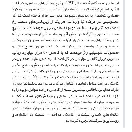
اجتماعی به هنگام شده سال 1390 مرکز پژوهش‌های مجلس و در قالب
الگوی اصلاح‌شده ماتریس حسابداری اجتماعی عرضه محور با رویکرد
مقداری (تولید)، این پرسش مهم مورد بررسی قرار گرفته است که اگر
محدودیتی در عرضه (یا واردات) هر یک از زیربخش‌های صنعت رخ
دهد، چه آثار و تبعات اقتصادی و اجتماعی در پی خواهد داشت. نتایج
محاسبات صورت گرفته در بخش آثار و تبعات ناشی از محدودیت عرضه
در زیربخش‌های صنعت حاکی از آن است که نخست، بیشترین محدودیت
عرضه واردات واسطه در بخش ساخت کک، فرآورده‌های نفتی و
محصولات شیمیایی رخ می‌دهد که با کاهش 87 هزار میلیارد ریالی،
بالاترین میزان کاهش تولید را در کل اقتصاد ایجاد می‌نماید. همچنین در
تمامی سناریوها، به‌جز محدودیت واردات واسطه در بخش صنایع غذایی
و آشامیدنی، مازاد عملیاتی بیشترین سهم را در کاهش درآمد عوامل
تولید به خود اختصاص داده است که تقریباً بیش از 50 درصد از کل
کاهش درآمد عوامل تولید را شامل می‌گردد. درآمد مختلط نیز پس از
مازاد عملیاتی ناخالص بیشترین سهم از کاهش درآمد عوامل تولید را به
خود اختصاص داده است. در تمامی زیربخش‌های صنعت که با
محدودیت واردات واسطه مواجه بوده‌اند، به‌جز بخش ساخت کک، تولید
فرآورده‌های نفتی و محصولات شیمیایی، در سایر موارد مطابق انتظار
خانوارهای شهری بیشترین کاهش درآمد را نسبت به خانوارهای
روستایی و شرکت‌ها تجربه کرده‌اند.